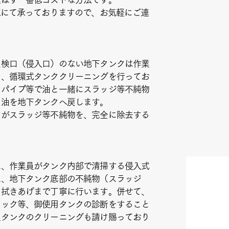
Xにて承っておりますので、お気軽にご連
点検口（侵入口）のない地下タンクは作業
め、循環式タンククリーニングを行ってお
りパイプ等で油と一緒にスラッジ等不純物
た油を地下タンクへ戻します。
すがスラッジ等不純物を、完全に除去する
は、作業員がタンク内部で清掃する侵入式
は、地下タンク底部の不純物（スラッジ
、拭きあげまで丁寧に行います。併せて、
ェック等、御使用タンクの診断をすること
上タンクのクリーニングも請け賜っており