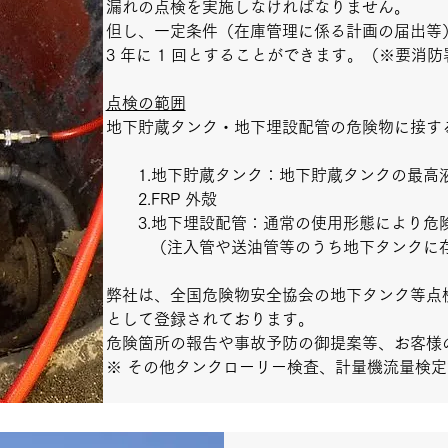
漏れの点検を実施しなければなりません。
但し、一定条件（在庫管理に係る計画の届出等
3 年に 1 回とすることができます。（※要消
点検の範囲
地下貯蔵タンク・地下埋設配管の危険物に接す
1.地下貯蔵タンク：地下貯蔵タンクの最高
2.FRP 外殻
3.地下埋設配管：通常の使用形態により危
（注入管や送油管等のうち地下タンクに存
弊社は、全国危険物安全協会の地下タンク等点検
として登録されております。
危険箇所の報告や事故予防の御提案等、お客様
※ その他タンクローリー検査、計量機流量検