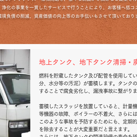
浄化の事業を一貫したサービスで行うことにより、お客様へ低コ
環境負債の削減、資産価値の向上等のお手伝いもさせて頂いており
地上タンク、地下タンク清掃・
燃料を貯蔵したタンク及び配管を使用して
分、水分等の汚泥）が蓄積します。タンク
することで腐食劣化し、漏洩事故に繋がり
蓄積したスラッジを放置していると、計量
等機器の故障、ボイラーの不着火、さらに
このような事故を予防するためにも、定期
を除去することが大変重要だと言えます。
さらには、地下タンクや関連設備の寿命を